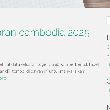
S
fo
aran cambodia 2025
C
B
elihat data keluaran togel Cambodia berbentuk tabel
H
an klik tombol di bawah ini untuk menyaksikan
ore
U