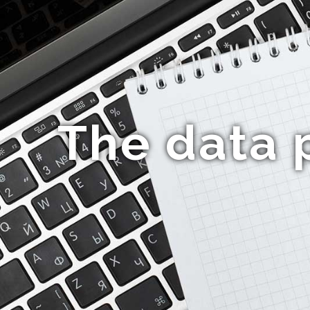
The data