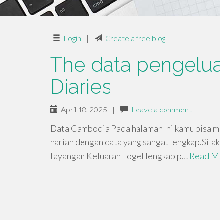
Login
|
Create a free blog
The data pengelu
Diaries
April 18, 2025
|
Leave a comment
Data Cambodia Pada halaman ini kamu bisa m
harian dengan data yang sangat lengkap.Silak
tayangan Keluaran Togel lengkap p…
Read M